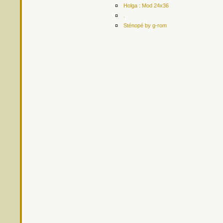
¤
Holga : Mod 24x36
¤
.
¤
Sténopé by g-rom