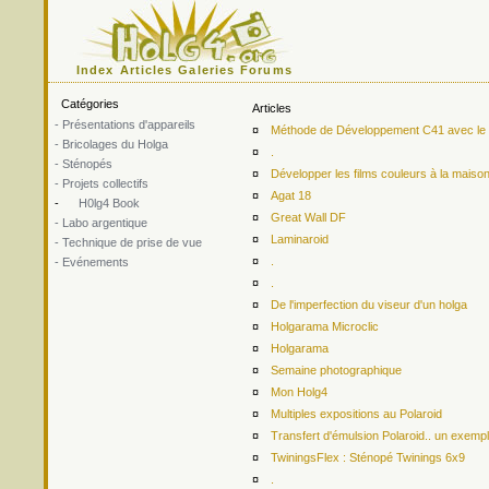
Index
Articles
Galeries
Forums
Catégories
Articles
- Présentations d'appareils
¤
Méthode de Développement C41 avec le ki
- Bricolages du Holga
¤
.
- Sténopés
¤
Développer les films couleurs à la maiso
- Projets collectifs
¤
Agat 18
-
H0lg4 Book
¤
Great Wall DF
- Labo argentique
¤
Laminaroid
- Technique de prise de vue
¤
.
- Evénements
¤
.
¤
De l'imperfection du viseur d'un holga
¤
Holgarama Microclic
¤
Holgarama
¤
Semaine photographique
¤
Mon Holg4
¤
Multiples expositions au Polaroid
¤
Transfert d'émulsion Polaroid.. un exemp
¤
TwiningsFlex : Sténopé Twinings 6x9
¤
.