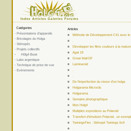
Index
Articles
Galeries
Forums
Catégories
Articles
- Présentations d'appareils
¤
Méthode de Développement C41 avec le ki
- Bricolages du Holga
¤
.
- Sténopés
¤
Développer les films couleurs à la maiso
- Projets collectifs
¤
Agat 18
-
H0lg4 Book
¤
Great Wall DF
- Labo argentique
¤
Laminaroid
- Technique de prise de vue
¤
.
- Evénements
¤
.
¤
De l'imperfection du viseur d'un holga
¤
Holgarama Microclic
¤
Holgarama
¤
Semaine photographique
¤
Mon Holg4
¤
Multiples expositions au Polaroid
¤
Transfert d'émulsion Polaroid.. un exemp
¤
TwiningsFlex : Sténopé Twinings 6x9
¤
.