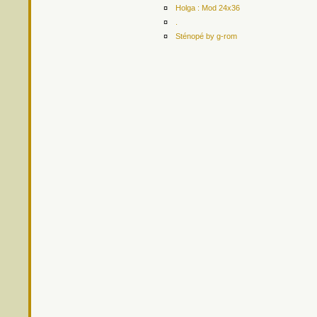
¤
Holga : Mod 24x36
¤
.
¤
Sténopé by g-rom