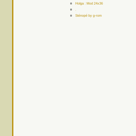
¤
Holga : Mod 24x36
¤
.
¤
Sténopé by g-rom