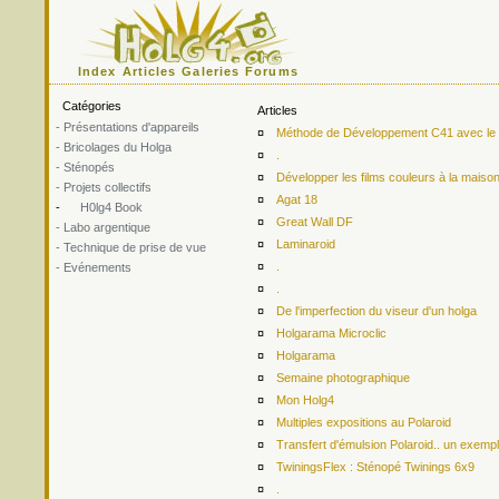
Index
Articles
Galeries
Forums
Catégories
Articles
- Présentations d'appareils
¤
Méthode de Développement C41 avec le ki
- Bricolages du Holga
¤
.
- Sténopés
¤
Développer les films couleurs à la maiso
- Projets collectifs
¤
Agat 18
-
H0lg4 Book
¤
Great Wall DF
- Labo argentique
¤
Laminaroid
- Technique de prise de vue
¤
.
- Evénements
¤
.
¤
De l'imperfection du viseur d'un holga
¤
Holgarama Microclic
¤
Holgarama
¤
Semaine photographique
¤
Mon Holg4
¤
Multiples expositions au Polaroid
¤
Transfert d'émulsion Polaroid.. un exemp
¤
TwiningsFlex : Sténopé Twinings 6x9
¤
.