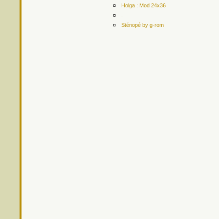
¤
Holga : Mod 24x36
¤
.
¤
Sténopé by g-rom