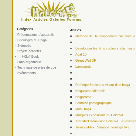
Index
Articles
Galeries
Forums
Catégories
Articles
- Présentations d'appareils
¤
Méthode de Développement C41 avec le ki
- Bricolages du Holga
¤
.
- Sténopés
¤
Développer les films couleurs à la maiso
- Projets collectifs
¤
Agat 18
-
H0lg4 Book
¤
Great Wall DF
- Labo argentique
¤
Laminaroid
- Technique de prise de vue
¤
.
- Evénements
¤
.
¤
De l'imperfection du viseur d'un holga
¤
Holgarama Microclic
¤
Holgarama
¤
Semaine photographique
¤
Mon Holg4
¤
Multiples expositions au Polaroid
¤
Transfert d'émulsion Polaroid.. un exemp
¤
TwiningsFlex : Sténopé Twinings 6x9
¤
.