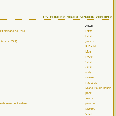
FAQ
Rechercher
Membres
Connexion
S'enregistrer
Auteur
t digibase de Rollei.
Effixe
GIGI
n (chimie C41)
yodeux
R.David
Matt
Kveen
GIGI
GIGI
rudy
sweeep
Katharsis
Michel Bouge-bouge
pask
sweeep
le de marche à suivre
pascou
sweeep
GIGI