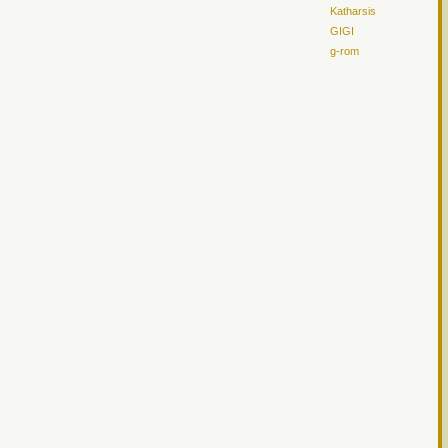
Katharsis
GIGI
g-rom