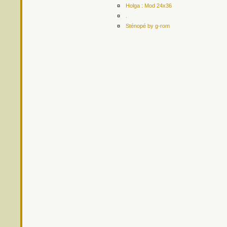
¤
Holga : Mod 24x36
¤
.
¤
Sténopé by g-rom