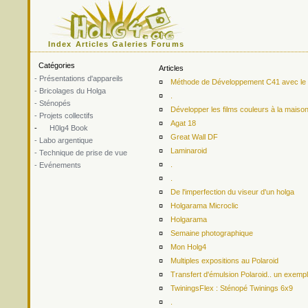
Index
Articles
Galeries
Forums
Catégories
Articles
- Présentations d'appareils
¤
Méthode de Développement C41 avec le ki
- Bricolages du Holga
¤
.
- Sténopés
¤
Développer les films couleurs à la maiso
- Projets collectifs
¤
Agat 18
-
H0lg4 Book
¤
Great Wall DF
- Labo argentique
¤
Laminaroid
- Technique de prise de vue
¤
.
- Evénements
¤
.
¤
De l'imperfection du viseur d'un holga
¤
Holgarama Microclic
¤
Holgarama
¤
Semaine photographique
¤
Mon Holg4
¤
Multiples expositions au Polaroid
¤
Transfert d'émulsion Polaroid.. un exemp
¤
TwiningsFlex : Sténopé Twinings 6x9
¤
.