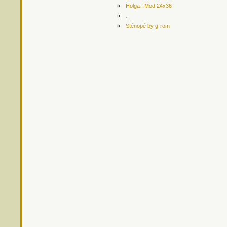
¤
Holga : Mod 24x36
¤
.
¤
Sténopé by g-rom