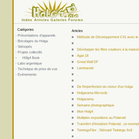
Index
Articles
Galeries
Forums
Catégories
Articles
- Présentations d'appareils
¤
Méthode de Développement C41 avec le ki
- Bricolages du Holga
¤
.
- Sténopés
¤
Développer les films couleurs à la maiso
- Projets collectifs
¤
Agat 18
-
H0lg4 Book
¤
Great Wall DF
- Labo argentique
¤
Laminaroid
- Technique de prise de vue
¤
.
- Evénements
¤
.
¤
De l'imperfection du viseur d'un holga
¤
Holgarama Microclic
¤
Holgarama
¤
Semaine photographique
¤
Mon Holg4
¤
Multiples expositions au Polaroid
¤
Transfert d'émulsion Polaroid.. un exemp
¤
TwiningsFlex : Sténopé Twinings 6x9
¤
.