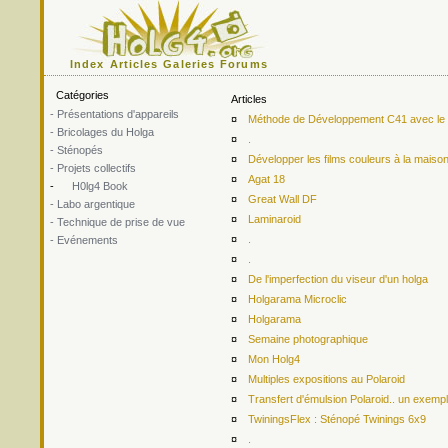
Index
Articles
Galeries
Forums
Catégories
Articles
- Présentations d'appareils
¤
Méthode de Développement C41 avec le ki
- Bricolages du Holga
¤
.
- Sténopés
¤
Développer les films couleurs à la maiso
- Projets collectifs
¤
Agat 18
-
H0lg4 Book
¤
Great Wall DF
- Labo argentique
¤
Laminaroid
- Technique de prise de vue
¤
.
- Evénements
¤
.
¤
De l'imperfection du viseur d'un holga
¤
Holgarama Microclic
¤
Holgarama
¤
Semaine photographique
¤
Mon Holg4
¤
Multiples expositions au Polaroid
¤
Transfert d'émulsion Polaroid.. un exemp
¤
TwiningsFlex : Sténopé Twinings 6x9
¤
.