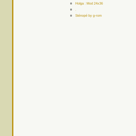
¤
Holga : Mod 24x36
¤
.
¤
Sténopé by g-rom