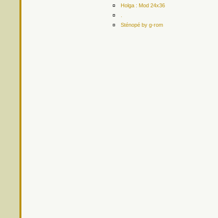
¤
Holga : Mod 24x36
¤
.
¤
Sténopé by g-rom