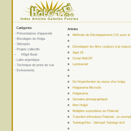
Index
Articles
Galeries
Forums
Catégories
Articles
- Présentations d'appareils
¤
Méthode de Développement C41 avec le ki
- Bricolages du Holga
¤
.
- Sténopés
¤
Développer les films couleurs à la maiso
- Projets collectifs
¤
Agat 18
-
H0lg4 Book
¤
Great Wall DF
- Labo argentique
¤
Laminaroid
- Technique de prise de vue
¤
.
- Evénements
¤
.
¤
De l'imperfection du viseur d'un holga
¤
Holgarama Microclic
¤
Holgarama
¤
Semaine photographique
¤
Mon Holg4
¤
Multiples expositions au Polaroid
¤
Transfert d'émulsion Polaroid.. un exemp
¤
TwiningsFlex : Sténopé Twinings 6x9
¤
.