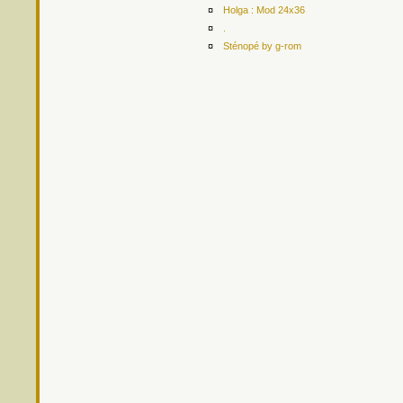
¤
Holga : Mod 24x36
¤
.
¤
Sténopé by g-rom