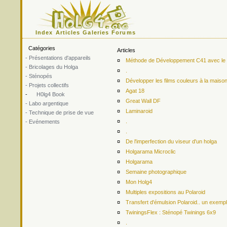
Index
Articles
Galeries
Forums
Catégories
Articles
- Présentations d'appareils
¤
Méthode de Développement C41 avec le ki
- Bricolages du Holga
¤
.
- Sténopés
¤
Développer les films couleurs à la maiso
- Projets collectifs
¤
Agat 18
-
H0lg4 Book
¤
Great Wall DF
- Labo argentique
¤
Laminaroid
- Technique de prise de vue
¤
.
- Evénements
¤
.
¤
De l'imperfection du viseur d'un holga
¤
Holgarama Microclic
¤
Holgarama
¤
Semaine photographique
¤
Mon Holg4
¤
Multiples expositions au Polaroid
¤
Transfert d'émulsion Polaroid.. un exemp
¤
TwiningsFlex : Sténopé Twinings 6x9
¤
.