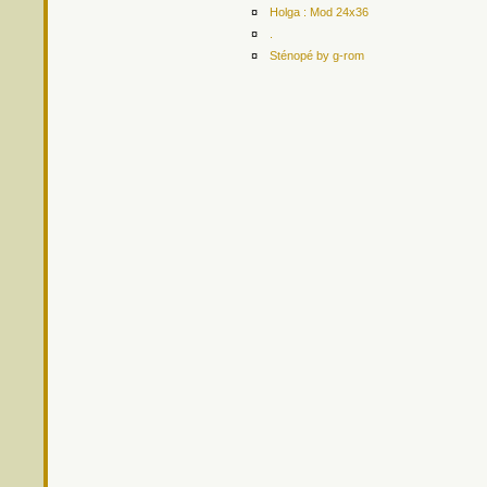
¤
Holga : Mod 24x36
¤
.
¤
Sténopé by g-rom