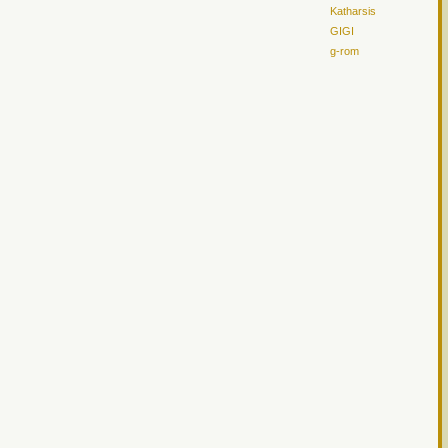
Katharsis
GIGI
g-rom