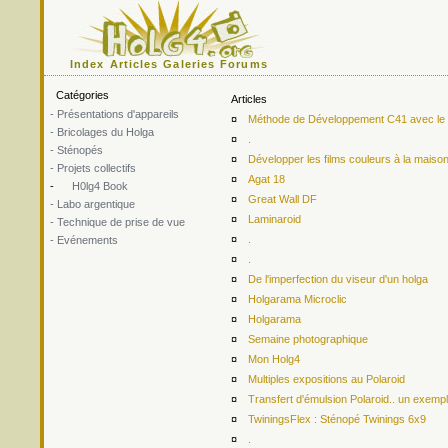
Index
Articles
Galeries
Forums
Catégories
Articles
- Présentations d'appareils
¤
Méthode de Développement C41 avec le ki
- Bricolages du Holga
¤
.
- Sténopés
¤
Développer les films couleurs à la maiso
- Projets collectifs
¤
Agat 18
-
H0lg4 Book
¤
Great Wall DF
- Labo argentique
¤
Laminaroid
- Technique de prise de vue
¤
.
- Evénements
¤
.
¤
De l'imperfection du viseur d'un holga
¤
Holgarama Microclic
¤
Holgarama
¤
Semaine photographique
¤
Mon Holg4
¤
Multiples expositions au Polaroid
¤
Transfert d'émulsion Polaroid.. un exemp
¤
TwiningsFlex : Sténopé Twinings 6x9
¤
.