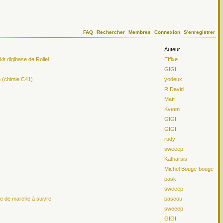
FAQ
Rechercher
Membres
Connexion
S'enregistrer
Auteur
t digibase de Rollei.
Effixe
GIGI
n (chimie C41)
yodeux
R.David
Matt
Kveen
GIGI
GIGI
rudy
sweeep
Katharsis
Michel Bouge-bouge
pask
sweeep
le de marche à suivre
pascou
sweeep
GIGI