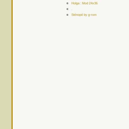
¤
Holga : Mod 24x36
¤
.
¤
Sténopé by g-rom