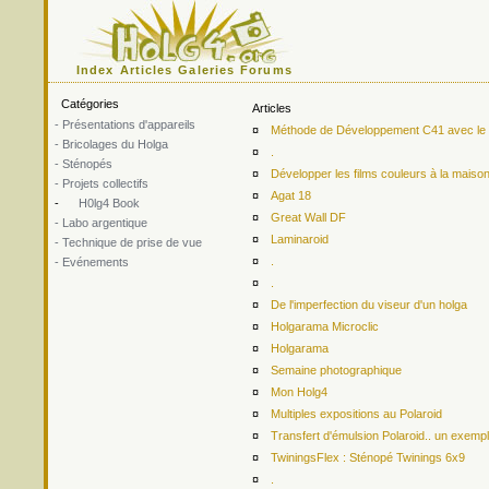
Index
Articles
Galeries
Forums
Catégories
Articles
- Présentations d'appareils
¤
Méthode de Développement C41 avec le ki
- Bricolages du Holga
¤
.
- Sténopés
¤
Développer les films couleurs à la maiso
- Projets collectifs
¤
Agat 18
-
H0lg4 Book
¤
Great Wall DF
- Labo argentique
¤
Laminaroid
- Technique de prise de vue
¤
.
- Evénements
¤
.
¤
De l'imperfection du viseur d'un holga
¤
Holgarama Microclic
¤
Holgarama
¤
Semaine photographique
¤
Mon Holg4
¤
Multiples expositions au Polaroid
¤
Transfert d'émulsion Polaroid.. un exemp
¤
TwiningsFlex : Sténopé Twinings 6x9
¤
.