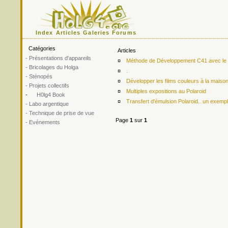
Index
Articles
Galeries
Forums
Catégories
Articles
- Présentations d'appareils
¤
Méthode de Développement C41 avec le ki
- Bricolages du Holga
¤
.
- Sténopés
¤
Développer les films couleurs à la maiso
- Projets collectifs
¤
Multiples expositions au Polaroid
-
H0lg4 Book
¤
Transfert d'émulsion Polaroid.. un exemp
- Labo argentique
- Technique de prise de vue
Page
1
sur
1
- Evénements