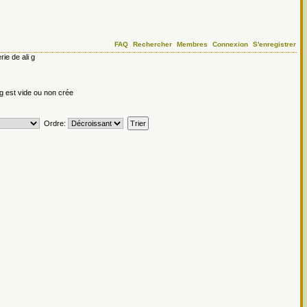
FAQ
Rechercher
Membres
Connexion
S'enregistrer
rie de ali g
i g est vide ou non crée
Ordre: