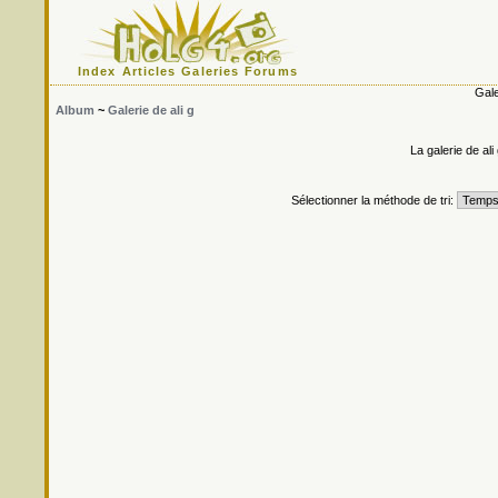
Index
Articles
Galeries
Forums
Gale
Album
~
Galerie de ali g
La galerie de al
Sélectionner la méthode de tri: