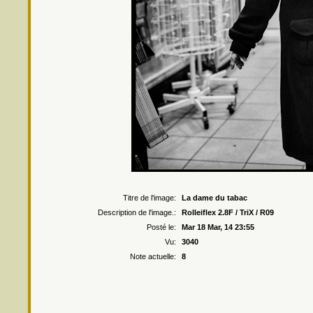
Droits r
Titre de l'image:
La dame du tabac
Description de l'image.:
Rolleiflex 2.8F / TriX / R09
Posté le:
Mar 18 Mar, 14 23:55
Vu:
3040
Note actuelle:
8