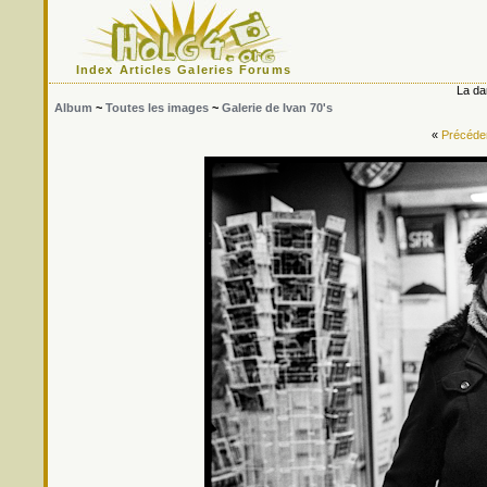
Index
Articles
Galeries
Forums
La da
Album
~
Toutes les images
~
Galerie de Ivan 70's
«
Précéde