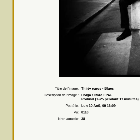
Droits r
Titre de l'image:
Thirty euros - Blues
Description de l'image.:
Holga / Ilford FP4+
Rodinal (1+25 pendant 13 minutes)
Posté le:
Lun 10 Aoû, 09 16:09
Vu:
8116
Note actuelle:
38