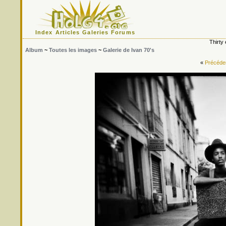
Index
Articles
Galeries
Forums
Thirty
Album
~
Toutes les images
~
Galerie de Ivan 70's
«
Précéde